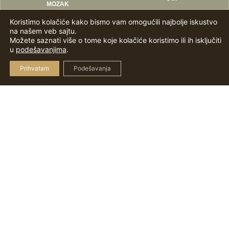
MOZAK
Koristimo kolačiće kako bismo vam omogućili najbolje iskustvo
na našem veb sajtu.
Možete saznati više o tome koje kolačiće koristimo ili ih isključiti
u
podešavanjima
.
Prihvatam
Podešavanja
INOVATIVNI PROIZVODI VOĐENI
VAŠIM POTREBAMA
Kao zlatni standard u sferi vitamina, kompanija Solgar®
je posvećena stvaranju jedinstvenih, inovativnih
proizvoda koji kombinuju najkvalitetnije sastojke kako
bismo vam pružili podršku koja vam je potrebna, kada
vam je potrebna.