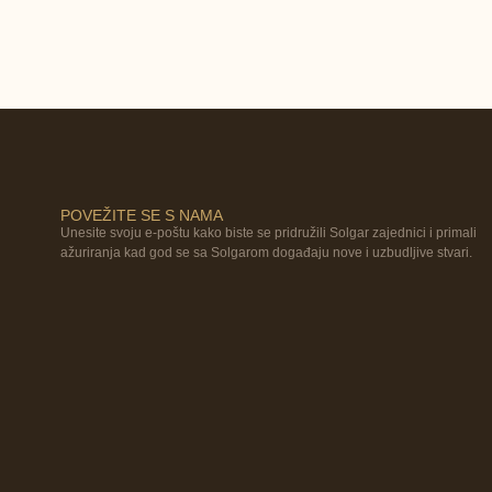
POVEŽITE SE S NAMA
Unesite svoju e-poštu kako biste se pridružili Solgar zajednici i primali
ažuriranja kad god se sa Solgarom događaju nove i uzbudljive stvari.