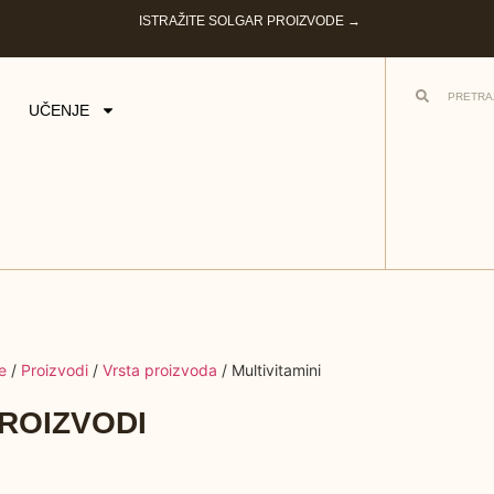
ISTRAŽITE SOLGAR PROIZVODE →
UČENJE
e
/
Proizvodi
/
Vrsta proizvoda
/ Multivitamini
ROIZVODI