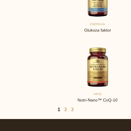
ENERGIJA
Glukoza faktor
SRCE
Nutri-Nano™ CoQ-10
1
2
3