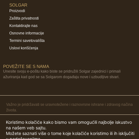
SOLGAR
Proizvodi
Zaštita privatnosti
Kontaktirajte nas
Osnovne informacije
Termini savetovališta
Uslovi korišćenja
POVEŽITE SE S NAMA
Unesite svoju e-poštu kako biste se pridružili Solgar zajednici i primali
ažuriranja kad god se sa Solgarom događaju nove i uzbudljive stvari.
Važno je pridržavati se uravnotežene i raznovrsne ishrane i zdravog načina
života.
© 2026 Solgar Srbija
Koristimo kolačiće kako bismo vam omogućili najbolje iskustvo
na našem veb sajtu.
Možete saznati više o tome koje kolačiće koristimo ili ih isključiti
u
podešavanjima
.