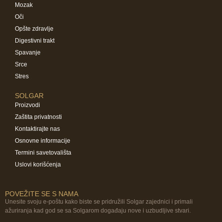
Mozak
Oči
Opšte zdravlje
Digestivni trakt
Spavanje
Srce
Stres
SOLGAR
Proizvodi
Zaštita privatnosti
Kontaktirajte nas
Osnovne informacije
Termini savetovališta
Uslovi korišćenja
POVEŽITE SE S NAMA
Unesite svoju e-poštu kako biste se pridružili Solgar zajednici i primali
ažuriranja kad god se sa Solgarom događaju nove i uzbudljive stvari.