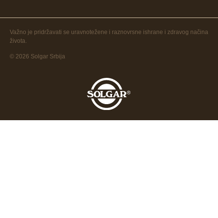
Važno je pridržavati se uravnotežene i raznovrsne ishrane i zdravog načina
života.
© 2026 Solgar Srbija