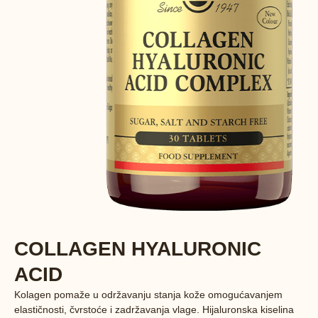
COLLAGEN HYALURONIC
ACID
Kolagen pomaže u održavanju stanja kože omogućavanjem
elastičnosti, čvrstoće i zadržavanja vlage. Hijaluronska kiselina