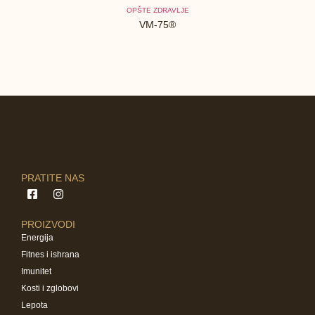
OPŠTE ZDRAVLJE
VM-75®
PRATITE NAS
PROIZVODI
Energija
Fitnes i ishrana
Imunitet
Kosti i zglobovi
Lepota