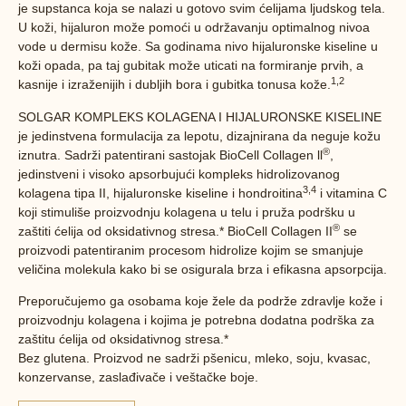
je supstanca koja se nalazi u gotovo svim ćelijama ljudskog tela.
U koži, hijaluron može pomoći u održavanju optimalnog nivoa
vode u dermisu kože. Sa godinama nivo hijaluronske kiseline u
koži opada, pa taj gubitak može uticati na formiranje prvih, a
1,2
kasnije i izraženijih i dubljih bora i gubitka tonusa kože.
SOLGAR KOMPLEKS KOLAGENA I HIJALURONSKE KISELINE
je jedinstvena formulacija za lepotu, dizajnirana da neguje kožu
®
iznutra. Sadrži patentirani sastojak BioCell Collagen ll
,
jedinstveni i visoko apsorbujući kompleks hidrolizovanog
3,4
kolagena tipa II, hijaluronske kiseline i hondroitina
i vitamina C
koji stimuliše proizvodnju kolagena u telu i pruža podršku u
®
zaštiti ćelija od oksidativnog stresa.* BioCell Collagen II
se
proizvodi patentiranim procesom hidrolize kojim se smanjuje
veličina molekula kako bi se osigurala brza i efikasna apsorpcija.
Preporučujemo ga osobama koje žele da podrže zdravlje kože i
proizvodnju kolagena i kojima je potrebna dodatna podrška za
zaštitu ćelija od oksidativnog stresa.*
Bez glutena. Proizvod ne sadrži pšenicu, mleko, soju, kvasac,
konzervanse, zaslađivače i veštačke boje.