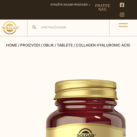
ISTRAŽITE SOLGAR PROIZVODE →
PRATITE
NAS:
HOME
/
PROIZVODI
/
OBLIK
/
TABLETE
/ COLLAGEN HYALURONIC ACID