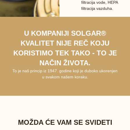
filtracija vode, HEPA
filtracija vazduha.
U KOMPANIJI SOLGAR®
KVALITET NIJE REČ KOJU
KORISTIMO TEK TAKO - TO JE
NAČIN ŽIVOTA.
To je naš princip iz 1947. godine koji je duboko ukorenjen
u svakom našem koraku.
MOŽDA ĆE VAM SE SVIDETI