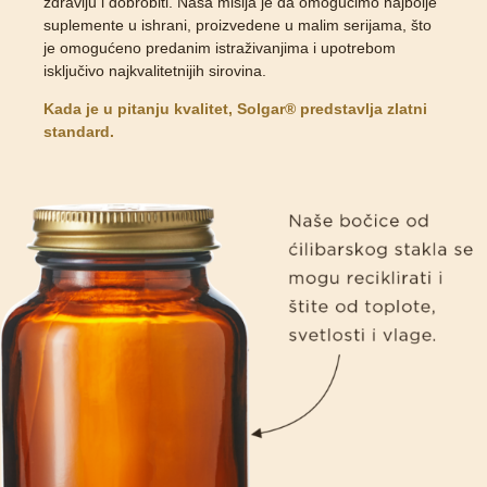
zdravlju i dobrobiti. Naša misija je da omogućimo najbolje
suplemente u ishrani, proizvedene u malim serijama, što
je omogućeno predanim istraživanjima i upotrebom
isključivo najkvalitetnijih sirovina.
Kada je u pitanju kvalitet, Solgar® predstavlja zlatni
standard.