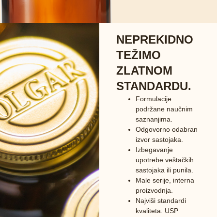
NEPREKIDNO
TEŽIMO
ZLATNOM
STANDARDU.
Formulacije
podržane naučnim
saznanjima.
Odgovorno odabran
izvor sastojaka.
Izbegavanje
upotrebe veštačkih
sastojaka ili punila.
Male serije, interna
proizvodnja.
Najviši standardi
kvaliteta: USP