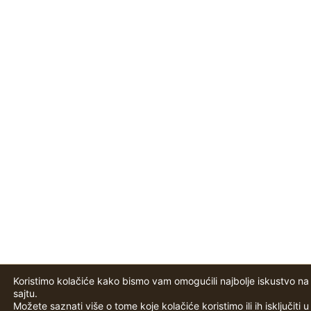
Koristimo kolačiće kako bismo vam omogućili najbolje iskustvo n
sajtu.
Možete saznati više o tome koje kolačiće koristimo ili ih isključiti u