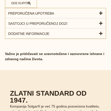
GDE KUPITI
PREPORUČENA UPOTREBA
SASTOJCI U PREPORUČENOJ DOZI
DODATNE INFORMACIJE
Važno je pridržavati se uravnotežene i raznovrsne ishrane i
zdravog načina života.
ZLATNI STANDARD OD
1947.
Kompanija Solgar® je već 75 godina posvećena kvalitetu,