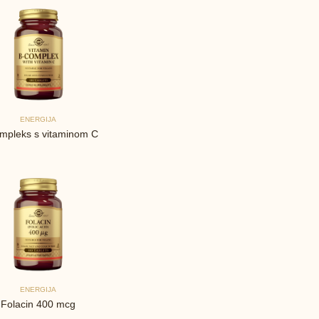
ENERGIJA
mpleks s vitaminom C
ENERGIJA
Folacin 400 mcg