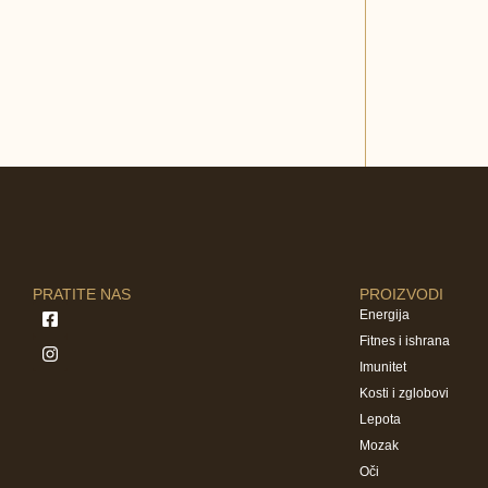
PRATITE NAS
PROIZVODI
Energija
Fitnes i ishrana
Imunitet
Kosti i zglobovi
Lepota
Mozak
Oči