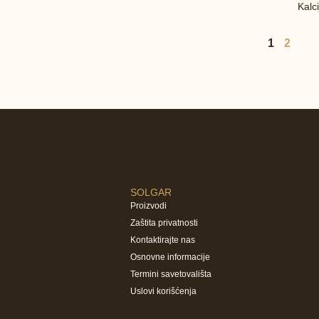
Kalc
1
2
SOLGAR
Proizvodi
Zaštita privatnosti
Kontaktirajte nas
Osnovne informacije
Termini savetovališta
Uslovi korišćenja