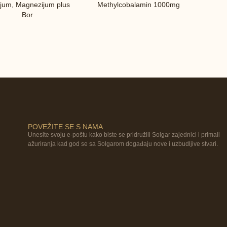
ijum, Magnezijum plus
Methylcobalamin 1000mg
Bor
POVEŽITE SE S NAMA
Unesite svoju e-poštu kako biste se pridružili Solgar zajednici i primali
ažuriranja kad god se sa Solgarom događaju nove i uzbudljive stvari.