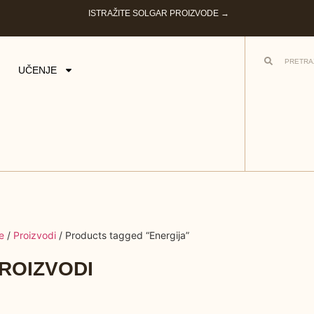
ISTRAŽITE SOLGAR PROIZVODE →
UČENJE
e
/
Proizvodi
/ Products tagged “Energija”
ROIZVODI