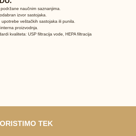
DU.
 podržane naučnim saznanjima.
dabran izvor sastojaka.
upotrebe veštačkih sastojaka ili punila.
 interna proizvodnja.
ardi kvaliteta: USP filtracija vode, HEPA filtracija
KORISTIMO TEK