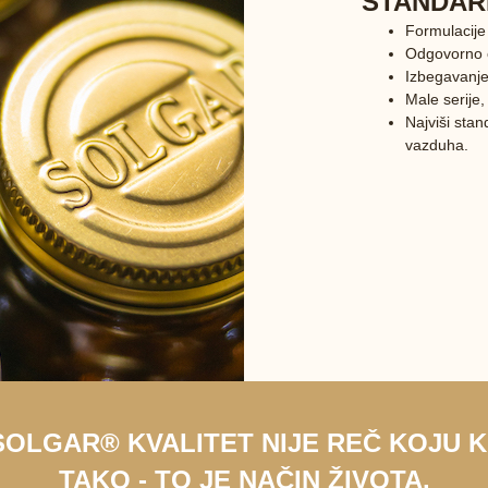
STANDAR
Formulacije
Odgovorno o
Izbegavanje 
Male serije,
Najviši stand
vazduha.
SOLGAR® KVALITET NIJE REČ KOJU 
TAKO - TO JE NAČIN ŽIVOTA.