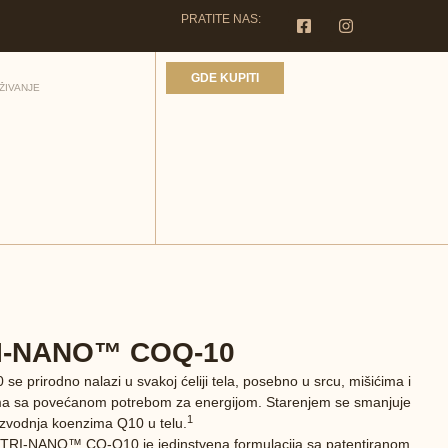
PRATITE NAS:
GDE KUPITI
I-NANO™ COQ-10
e prirodno nalazi u svakoj ćeliji tela, posebno u srcu, mišićima i
ima sa povećanom potrebom za energijom. Starenjem se smanjuje
1
izvodnja koenzima Q10 u telu.
I-NANO™ CO-Q10 je jedinstvena formulacija sa patentiranom