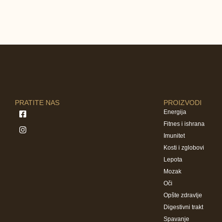
PRATITE NAS
PROIZVODI
Energija
Fitnes i ishrana
Imunitet
Kosti i zglobovi
Lepota
Mozak
Oči
Opšte zdravlje
Digestivni trakt
Spavanje