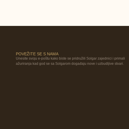
POVEŽITE SE S NAMA
Unesite svoju e-poštu kako biste se pridružili Solgar zajednici i primali
ažuriranja kad god se sa Solgarom događaju nove i uzbudljive stvari.