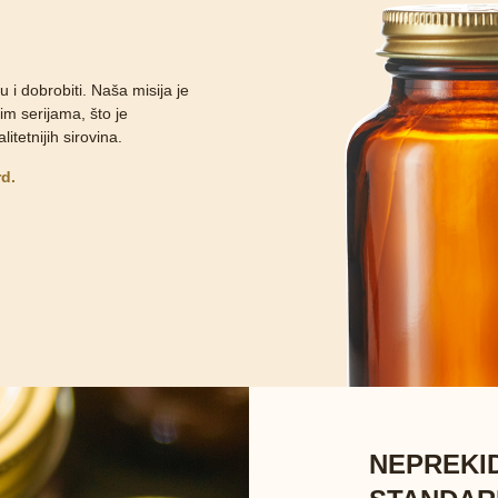
 i dobrobiti. Naša misija je
m serijama, što je
tetnijih sirovina.
rd.
NEPREKI