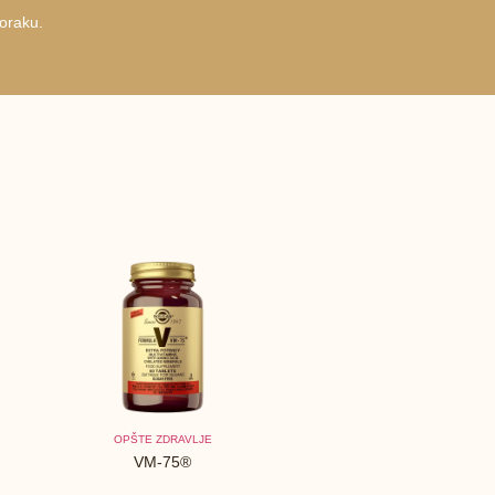
oraku.
OPŠTE ZDRAVLJE
VM-75®