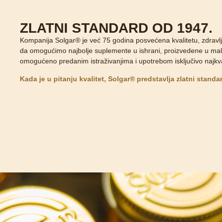
ZLATNI STANDARD OD 1947.
Kompanija Solgar® je već 75 godina posvećena kvalitetu, zdravlju
da omogućimo najbolje suplemente u ishrani, proizvedene u mali
omogućeno predanim istraživanjima i upotrebom isključivo najkvali
Kada je u pitanju kvalitet, Solgar® predstavlja zlatni standa