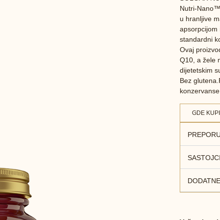
Nutri-Nano™ 
u hranljive m
apsorpcijom 
standardni 
Ovaj proizv
Q10, a žele 
dijetetskim 
Bez glutena.
konzervanse,
GDE KUPI
PREPORU
SASTOJC
DODATNE