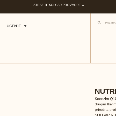
ISTRAŽITE SOLGAR PROIZVODE →
UČENJE
NUTR
Koenzim Q10 s
drugim tkiv
prirodna pro
SOLGAR NUTR