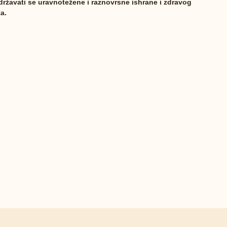
idržavati se uravnotežene i raznovrsne ishrane i zdravog
a.