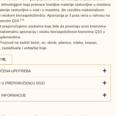
tehnologijom koja pretvara hranljive materije rastvorljive u mastima
aterije rastvorljive u vodi i u mastima, što rezultira maksimalnom
i visokom bioraspoloživošću. Apsorpcija je 3 puta veća u odnosu na
2-4
koenzim Q10.
od preporučujemo osobama koje žele da povećaju unos koenzima
maksimalnu apsorpciju i visoku bioraspoloživost koenzima Q10 u
suplementima.
Proizvod ne sadrži šećer, so, skrob, pšenicu, mleko, kvasac,
 zaslađivače i veštačke boje.
TI
ČENA UPOTREBA
I U PREPORUČENOJ DOZI
 INFORMACIJE