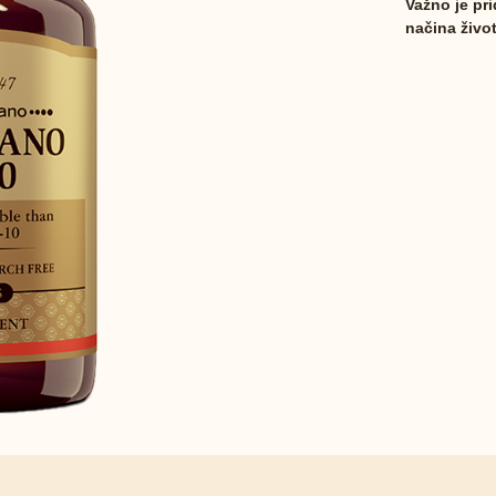
Važno je pr
načina život