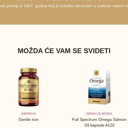
 naš princip iz 1947. godine koji je duboko ukorenjen u svakom našem k
MOŽDA ĆE VAM SE SVIDETI
ENERGIJA
ZDRAVLJE MOZGA
Gentle iron
Full Spectrum Omega Salmon
Oil kapsule A120