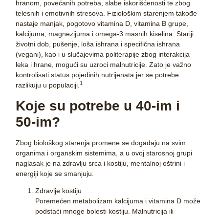
hranom, povećanih potreba, slabe iskorišćenosti te zbog
telesnih i emotivnih stresova. Fiziološkim starenjem takođe
nastaje manjak, pogotovo vitamina D, vitamina B grupe,
kalcijuma, magnezijuma i omega-3 masnih kiselina. Stariji
životni dob, pušenje, loša ishrana i specifična ishrana
(vegani), kao i u slučajevima politerapije zbog interakcija
leka i hrane, mogući su uzroci malnutricije. Zato je važno
kontrolisati status pojedinih nutrijenata jer se potrebe
1
razlikuju u populaciji.
Koje su potrebe u 40-im i
50-im?
Zbog biološkog starenja promene se događaju na svim
organima i organskim sistemima, a u ovoj starosnoj grupi
naglasak je na zdravlju srca i kostiju, mentalnoj oštrini i
energiji koje se smanjuju.
Zdravlje kostiju
Poremećen metabolizam
kalcijuma i vitamina D
može
podstaći mnoge bolesti kostiju. Malnutricija ili