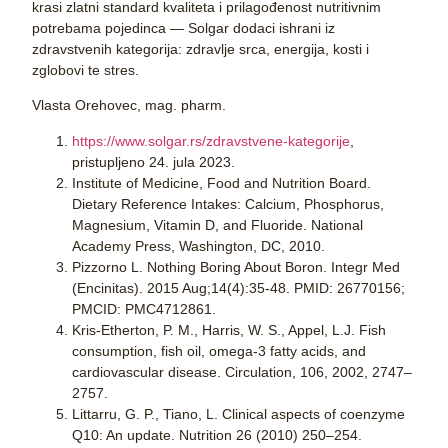
krasi zlatni standard kvaliteta i prilagođenost nutritivnim
potrebama pojedinca — Solgar dodaci ishrani iz
zdravstvenih kategorija: zdravlje srca, energija, kosti i
zglobovi te stres.
Vlasta Orehovec, mag. pharm.
https://www.solgar.rs/zdravstvene-kategorije
,
pristupljeno 24. jula 2023.
Institute of Medicine, Food and Nutrition Board.
Dietary Reference Intakes: Calcium, Phosphorus,
Magnesium, Vitamin D, and Fluoride. National
Academy Press, Washington, DC, 2010.
Pizzorno L. Nothing Boring About Boron. Integr Med
(Encinitas). 2015 Aug;14(4):35-48. PMID: 26770156;
PMCID: PMC4712861.
Kris-Etherton, P. M., Harris, W. S., Appel, L.J. Fish
consumption, fish oil, omega-3 fatty acids, and
cardiovascular disease. Circulation, 106, 2002, 2747–
2757.
Littarru, G. P., Tiano, L. Clinical aspects of coenzyme
Q10: An update. Nutrition 26 (2010) 250–254.