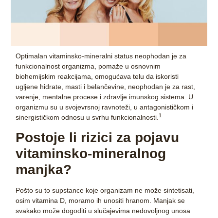
Optimalan vitaminsko-mineralni status neophodan je za
funkcionalnost organizma, pomaže u osnovnim
biohemijskim reakcijama, omogućava telu da iskoristi
ugljene hidrate, masti i belančevine, neophodan je za rast,
varenje, mentalne procese i zdravlje imunskog sistema. U
organizmu su u svojevrsnoj ravnoteži, u antagonističkom i
1
sinergističkom odnosu u svrhu funkcionalnosti.
Postoje li rizici za pojavu
vitaminsko-mineralnog
manjka?
Pošto su to supstance koje organizam ne može sintetisati,
osim vitamina D, moramo ih unositi hranom. Manjak se
svakako može dogoditi u slučajevima nedovoljnog unosa