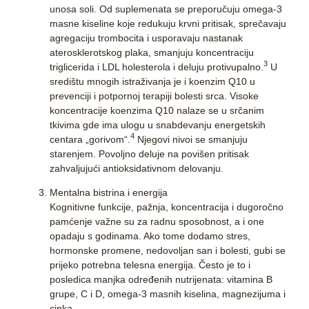
unosa soli. Od suplemenata se preporučuju
omega-3
masne kiseline
koje redukuju krvni pritisak, sprečavaju
agregaciju trombocita i usporavaju nastanak
aterosklerotskog plaka, smanjuju koncentraciju
3
triglicerida i LDL holesterola i deluju protivupalno.
U
središtu mnogih istraživanja je i
koenzim Q10
u
prevenciji i potpornoj terapiji bolesti srca. Visoke
koncentracije koenzima Q10 nalaze se u srčanim
tkivima gde ima ulogu u snabdevanju energetskih
4
centara „gorivom“.
Njegovi nivoi se smanjuju
starenjem. Povoljno deluje na povišen pritisak
zahvaljujući antioksidativnom delovanju.
Mentalna bistrina i energija
Kognitivne funkcije, pažnja, koncentracija i dugoročno
pamćenje važne su za radnu sposobnost, a i one
opadaju s godinama. Ako tome dodamo stres,
hormonske promene, nedovoljan san i bolesti, gubi se
prijeko potrebna telesna energija. Često je to i
posledica manjka određenih nutrijenata:
vitamina B
grupe, C i D, omega-3 masnih kiselina, magnezijuma i
cinka
.