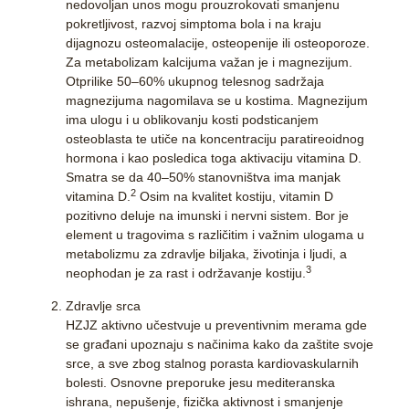
nedovoljan unos mogu prouzrokovati smanjenu
pokretljivost, razvoj simptoma bola i na kraju
dijagnozu osteomalacije, osteopenije ili osteoporoze.
Za metabolizam kalcijuma važan je i magnezijum.
Otprilike 50–60% ukupnog telesnog sadržaja
magnezijuma nagomilava se u kostima.
Magnezijum
ima ulogu i u oblikovanju kosti podsticanjem
osteoblasta te utiče na koncentraciju paratireoidnog
hormona i kao posledica toga aktivaciju vitamina D.
Smatra se da 40–50% stanovništva ima manjak
2
vitamina D.
Osim na kvalitet kostiju, vitamin D
pozitivno deluje na imunski i nervni sistem.
Bor
je
element u tragovima s različitim i važnim ulogama u
metabolizmu za zdravlje biljaka, životinja i ljudi, a
3
neophodan je za rast i održavanje kostiju.
Zdravlje srca
HZJZ aktivno učestvuje u preventivnim merama gde
se građani upoznaju s načinima kako da zaštite svoje
srce, a sve zbog stalnog porasta kardiovaskularnih
bolesti. Osnovne preporuke jesu mediteranska
ishrana, nepušenje, fizička aktivnost i smanjenje