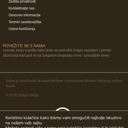
Zaštita privatnosti
Kontaktirajte nas
Osnovne informacije
Termini savetovališta
Uslovi korišćenja
POVEŽITE SE S NAMA
Unesite svoju e-poštu kako biste se pridružili Solgar zajednici i primali
ažuriranja kad god se sa Solgarom događaju nove i uzbudljive stvari.
Važno je pridržavati se uravnotežene i raznovrsne ishrane i zdravog načina
života.
© 2026 Solgar Srbija
Koristimo kolačiće kako bismo vam omogućili najbolje iskustvo
na našem veb sajtu.
Možete saznati više o tome koje kolačiće koristimo ili ih isključiti