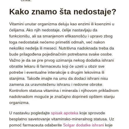
Kako znamo šta nedostaje?
Vitamini unutar organizma deluju kao enzimi ili koenzimi u
ćelijama. Ako njih nedostaje, ćelije nastavljaju da
funkcionišu, ali sa smanjenom efikasnošću i upravo zbog
toga nedostatak nećemo primetiti odmah, već nakon
nekoliko nedelja ili meseci.
Nutritivna nadoknada treba da
bude prilagođena pojedinačnim potrebama svake osobe.
Važno je da se pre prvog uzimanja nekog dodatka ishrani
obratite lekaru ili farmaceutu koji će uzeti u obzir sve
potrebe i eventualne interakcije s drugim lekovima ili
stanjima. Takođe imajte na umu da dodaci ishrani nisu
zamena za uravnoteženu ishranu i redovne obroke.
Kontrolom statusa vitamina i minerala i njihovom prikladnom
nadoknadom moguće je značajno doprineti opštem stanju
organizma.
U nastavku pogledajte
spisak apoteka
koje sprovode
besplatno savetovanje vitaminsko-mineralnog statusa. Uz
pomoć farmaceuta odaberite
Solgar dodatke ishrani
koje