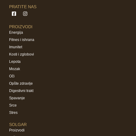
PRATITE NAS
PROIZVODI
Energija
Fitnes i ishrana
Imunitet
Kosti i zglobovi
Lepota
Mozak
Oči
Opšte zdravlje
Digestivni trakt
Spavanje
Srce
Stres
SOLGAR
Proizvodi