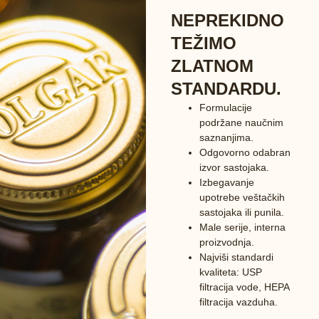
NEPREKIDNO
TEŽIMO
ZLATNOM
STANDARDU.
Formulacije
podržane naučnim
saznanjima.
Odgovorno odabran
izvor sastojaka.
Izbegavanje
upotrebe veštačkih
sastojaka ili punila.
Male serije, interna
proizvodnja.
Najviši standardi
kvaliteta: USP
filtracija vode, HEPA
filtracija vazduha.