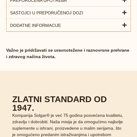
PREPORUČENA UPOTREBA
SASTOJCI U PREPORUČENOJ DOZI
DODATNE INFORMACIJE
Važno je pridržavati se uravnotežene i raznovrsne prehrane
i zdravog načina života.
ZLATNI STANDARD OD
1947.
Kompanija Solgar® je već 75 godina posvećena kvalitetu,
zdravlju i dobrobiti. Naša misija je da omogućimo najbolje
suplemente u ishrani, proizvedene u malim serijama, što
je omogućeno predanim istraživanjima i upotrebom