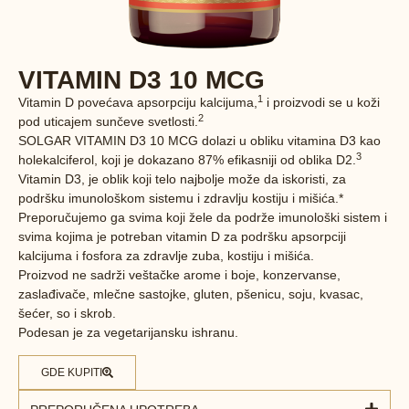
VITAMIN D3 10 MCG
1
Vitamin D povećava apsorpciju kalcijuma,
i proizvodi se u koži
2
pod uticajem sunčeve svetlosti.
SOLGAR VITAMIN D3 10 MCG dolazi u obliku vitamina D3 kao
3
holekalciferol, koji je dokazano 87% efikasniji od oblika D2.
Vitamin D3, je oblik koji telo najbolje može da iskoristi, za
podršku imunološkom sistemu i zdravlju kostiju i mišića.*
Preporučujemo ga svima koji žele da podrže imunološki sistem i
svima kojima je potreban vitamin D za podršku apsorpciji
kalcijuma i fosfora za zdravlje zuba, kostiju i mišića.
Proizvod ne sadrži veštačke arome i boje, konzervanse,
zaslađivače, mlečne sastojke, gluten, pšenicu, soju, kvasac,
šećer, so i skrob.
Podesan je za vegetarijansku ishranu.
GDE KUPITI