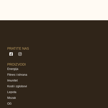
PRATITE NAS
PROIZVODI
Energija
Fitnes i ishrana
Imunitet
Kosti i zglobovi
Lepota
Mozak
Oči