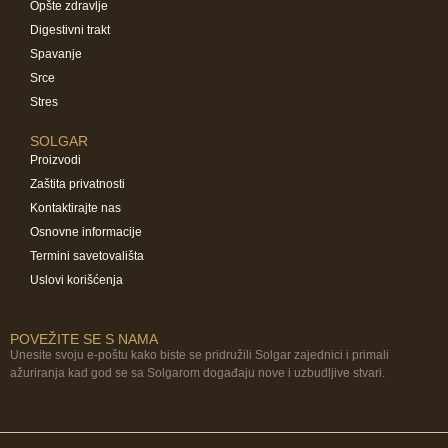
Opšte zdravlje
Digestivni trakt
Spavanje
Srce
Stres
SOLGAR
Proizvodi
Zaštita privatnosti
Kontaktirajte nas
Osnovne informacije
Termini savetovališta
Uslovi korišćenja
POVEŽITE SE S NAMA
Unesite svoju e-poštu kako biste se pridružili Solgar zajednici i primali
ažuriranja kad god se sa Solgarom događaju nove i uzbudljive stvari.