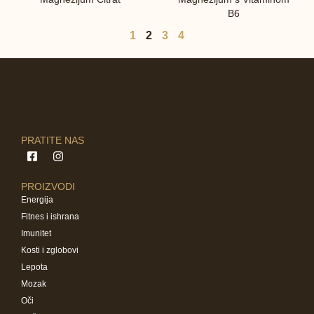
B6
1
2
3
4
PRATITE NAS
PROIZVODI
Energija
Fitnes i ishrana
Imunitet
Kosti i zglobovi
Lepota
Mozak
Oči